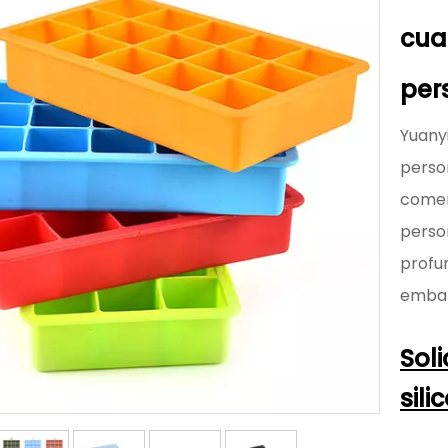
cua
per
Yuany
person
comer
perso
profun
embala
Sol
sil