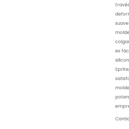
través
defor
suave
molde.
colgar
es fác
silico
Sprite
satisf
moldes
poten
empre
Canti