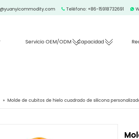
z@yuanyicommodity.com
Teléfono: +86-15918732691
W


r
Servicio OEM/ODM
Capacidad
Re
»
Molde de cubitos de hielo cuadrado de silicona personalizad
Mol