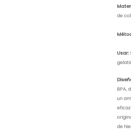
Mater
de col
Métod
Usar:
gelat
Diseñ
BPA, d
un amb
efica
origin
de hie