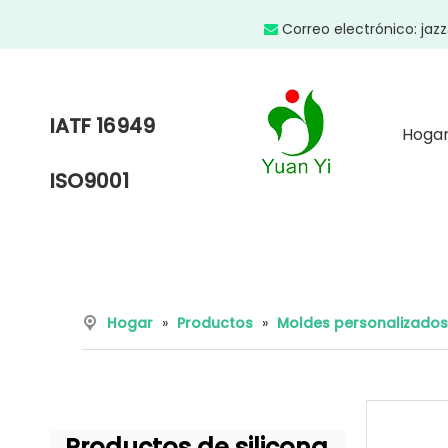
Correo electrónico:
jaz

IATF 16949
Hoga
ISO9001
Hogar
»
Productos
»
Moldes personalizados
Productos de silicona