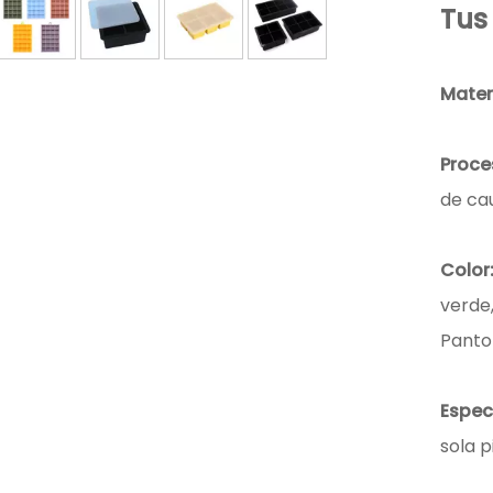
Tus
Materi
Proce
de cau
Color
verde
Panto
Espec
sola p