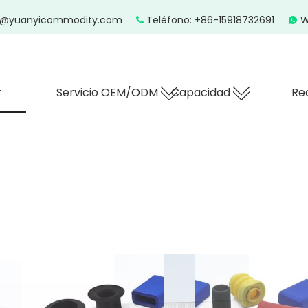
z@yuanyicommodity.com
Teléfono: +86-15918732691
W


r
Servicio OEM/ODM
Capacidad
Re