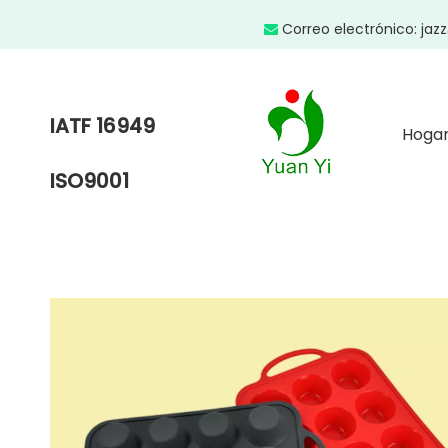
Correo electrónico:
jaz

IATF 16949
Hoga
ISO9001