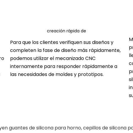
creación rápida de
M
Para que los clientes verifiquen sus diseños y
prototipos
p
completen la fase de diseño más rápidamente,
l
ro
podemos utilizar el mecanizado CNC
c
internamente para responder rápidamente a
p
a
las necesidades de moldes y prototipos.
s
i
s
en guantes de silicona para horno, cepillos de silicona p