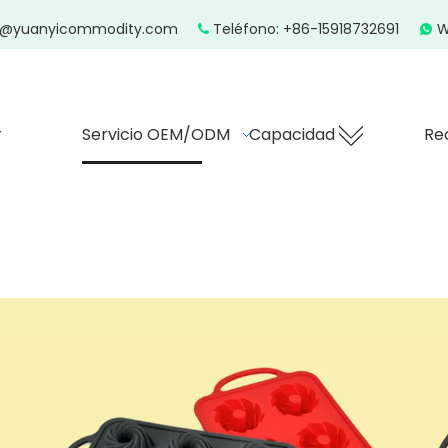
z@yuanyicommodity.com
Teléfono: +86-15918732691
W


r
Servicio OEM/ODM
Capacidad
Re