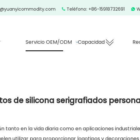
z@yuanyicommodity.com
Teléfono: +86-15918732691
W


r
Servicio OEM/ODM
Capacidad
Re
os de silicona serigrafiados person
n tanto en la vida diaria como en aplicaciones industria
uelen utilizar para proporcionar logotipos y decoraciones