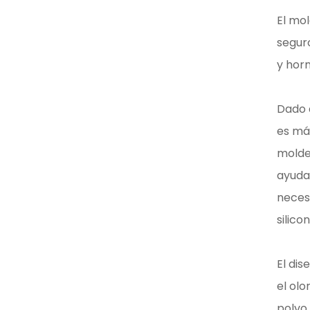
El mol
segur
y horn
Dado q
es má
moldes
ayuda 
neces
silico
El dis
el olo
polvo,