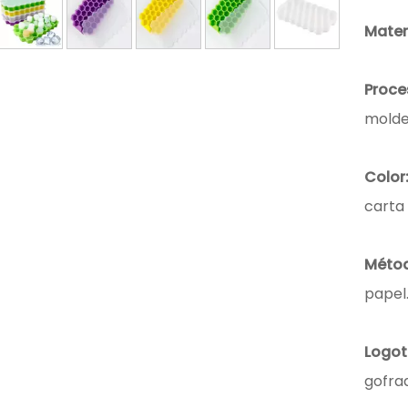
Materi
Proce
molde
Color
carta
Métod
papel
Logot
gofrad