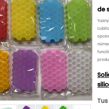
de 
Yuany
cubito
opcio
número
funció
produc
Sol
sil
Tus