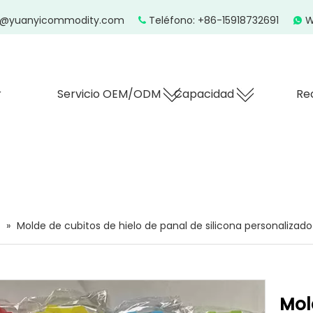
z@yuanyicommodity.com
Teléfono: +86-15918732691
W


r
Servicio OEM/ODM
Capacidad
Re
»
Molde de cubitos de hielo de panal de silicona personalizado
Mol