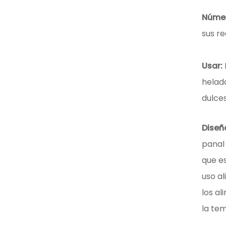
Número
sus re
Usar:
helado
dulces
Diseñ
panal 
que es
uso a
los al
la tem