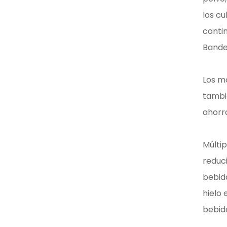
los cu
contin
Bandej
Los m
tambi
ahorr
Múltip
reduci
bebid
hielo 
bebid