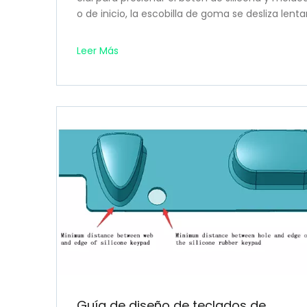
o de inicio, la escobilla de goma se desliza len
án cuidadosamente dispuestos sobre una rejilla
Leer Más
Guía de diseño de teclados de