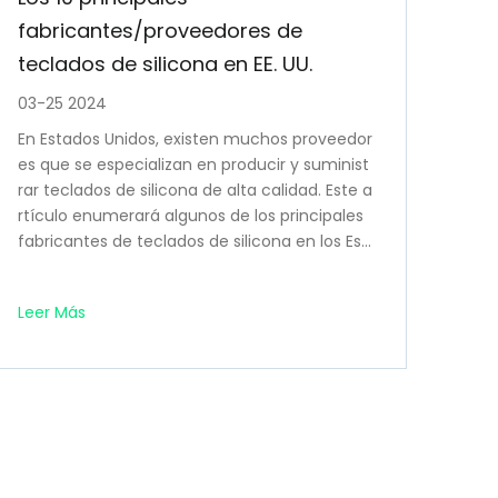
fabricantes/proveedores de
teclados de silicona en EE. UU.
03-25 2024
En Estados Unidos, existen muchos proveedor
es que se especializan en producir y suminist
rar teclados de silicona de alta calidad. Este a
rtículo enumerará algunos de los principales
fabricantes de teclados de silicona en los Est
ados Unidos para ayudar a los lectores a enc
ontrar el mejor fabricante de teclados de ca
Leer Más
ucho de silicona para su proyecto de teclado
s de silicona. Estos excelentes fabricantes ha
n proporcionado una amplia gama de solucio
nes de teclados de silicona innovadoras y co
nfiables para diferentes industrias y aplicacio
nes durante muchos años.