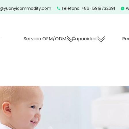
z@yuanyicommodity.com
Teléfono: +86-15918732691
W


r
Servicio OEM/ODM
Capacidad
Re