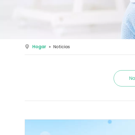
Hogar
»
Noticias
No