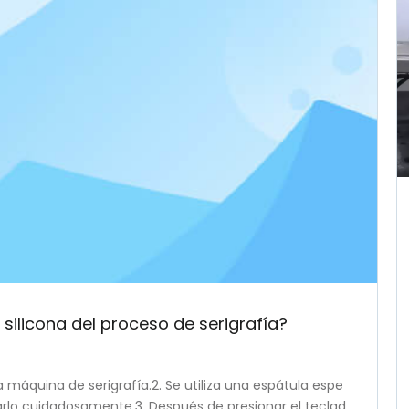
silicona del proceso de serigrafía?
a máquina de serigrafía.2. Se utiliza una espátula espe
earlo cuidadosamente.3. Después de presionar el teclad