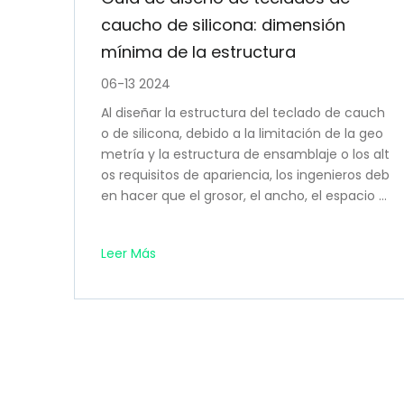
caucho de silicona: dimensión
mínima de la estructura
06-13 2024
Al diseñar la estructura del teclado de cauch
o de silicona, debido a la limitación de la geo
metría y la estructura de ensamblaje o los alt
os requisitos de apariencia, los ingenieros deb
en hacer que el grosor, el ancho, el espacio y
otras estructuras del teclado de caucho de si
licona sean lo más pequeños posible. Y estas
Leer Más
dimensiones mínimas deben seguir ciertas e
specificaciones a la hora de diseñar. Por el co
ntrario, si no se sigue el principio de tamaño
mínimo al diseñar la estructura, es posible qu
e el molde no se abra, que se dañe fácilment
e después de abrirlo, que la vida útil sea corta
o que el producto no se retire completament
e del molde una vez formado.