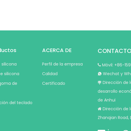
ductos
ACERCA DE
CONTACT
silicona
Perfil de la empresa
Móvil: +86-15

e silicona
Calidad
Wechat y Wha

Dirección de l
 goma de
Certificado

desarrollo econ
de Anhui
ción del teclado
Dirección de la

Zhanqian Road, 