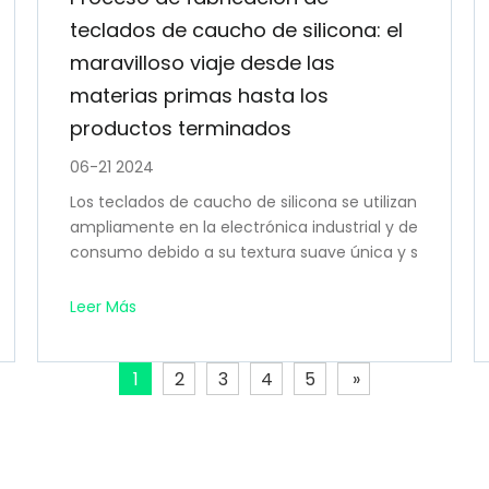
teclados de caucho de silicona: el
maravilloso viaje desde las
materias primas hasta los
productos terminados
06-21 2024
Los teclados de caucho de silicona se utilizan
ampliamente en la electrónica industrial y de
consumo debido a su textura suave única y s
us diversos diseños. Sin embargo, ¿alguna ve
z te has preguntado cómo se fabrican estos
Leer Más
teclados de caucho de silicona resistentes y
duraderos? En este artículo, lo llevaremos al
1
2
3
4
5
»
proceso de fabricación de teclados de cauc
ho de silicona y le explicaremos el proceso.