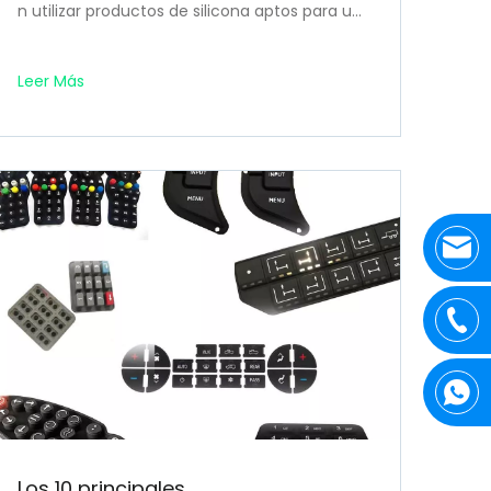
n utilizar productos de silicona aptos para us
o alimentario y claramente marcados como
'aptos para microondas'.
Leer Más
Los 10 principales