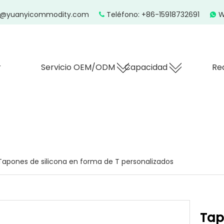
z@yuanyicommodity.com
Teléfono: +86-15918732691
W


r
Servicio OEM/ODM
Capacidad
Re
Tapones de silicona en forma de T personalizados
Tap