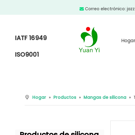
Correo electrónico:
jaz

IATF 16949
Hoga
ISO9001
Hogar
»
Productos
»
Mangas de silicona
»
Productos de silicona