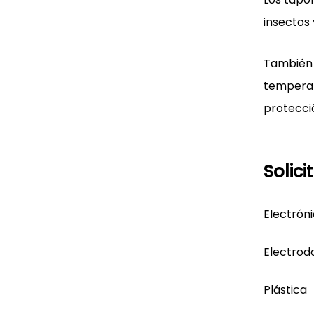
insectos
También 
temperat
protecci
Solici
Electrón
Electrod
Plástica