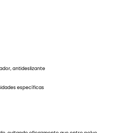
dor, antideslizante
sidades específicas
ado, evitando eficazmente que entre polvo,