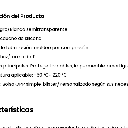
ción del Producto
egro/Blanco semitransparente
 caucho de silicona
de fabricación: moldeo por compresión.
-haz/forma de T
 principales: Protege los cables, impermeable, amortigua
ura aplicable: -50 ℃ ~ 220 ℃
: Bolsa OPP simple, blister/Personalizado según sus nece
terísticas
nes de silicona ofrecen un excelente rendimiento de sell