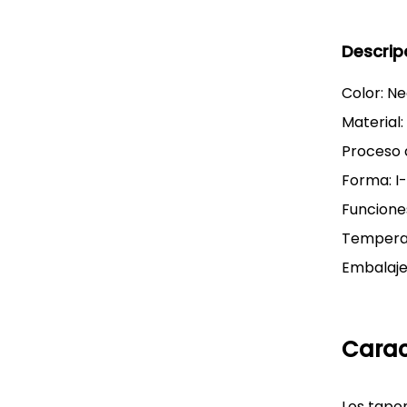
Descrip
Color: N
Material:
Proceso 
Forma: I
Funciones
Temperat
Embalaje
Carac
Los tapo