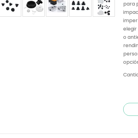
para 
impact
imperm
elegir
o anti
rendim
person
opció
Canti