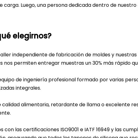
e carga. Luego, una persona dedicada dentro de nuestro 
qué elegirnos?
taller independiente de fabricación de moldes y nuestras
s nos permiten entregar muestras un 30% más rápido qu
equipo de ingeniería profesional formado por varias pers
zadas integrales.
e calidad alimentaria, retardante de llama o excelente r
nte.
 con las certificaciones ISO9001 e IATF 16949 y las cum
n, asegurando que todos los tapones de silicona que reci