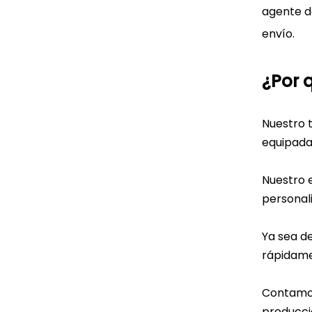
agente d
envío.
¿Por 
Nuestro 
equipada
Nuestro 
personali
Ya sea d
rápidame
Contamos
producció