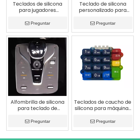
Teclados de silicona
Teclado de silicona
para jugadores
personalizado para
personalizados
sistema de control de
grúa
Preguntar
Preguntar
Alfombrilla de silicona
Teclados de caucho de
para teclado de
silicona para máquinas
control central
POS personalizados
automotriz
Preguntar
Preguntar
personalizada