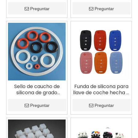
caucho de silicona de
para interruptor de
grado médico para
ventana automotriz
Preguntar
Preguntar
máquinas de
ultrasonido B
Sello de caucho de
Funda de silicona para
silicona de grado
llave de coche hecha a
alimenticio
medida
personalizado para
Preguntar
Preguntar
máquina de café