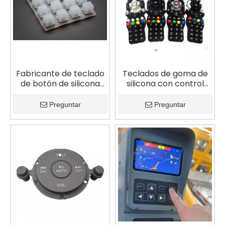
Fabricante de teclado
Teclados de goma de
de botón de silicona
silicona con control
translúcido 4x4
remoto de TV
personalizados
Preguntar
Preguntar