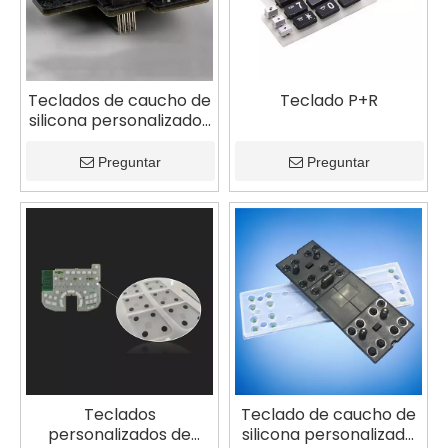
Teclados de caucho de
Teclado P+R
silicona personalizados
para panel de consola
central de automóvil
Preguntar
Preguntar
Teclados
Teclado de caucho de
personalizados de
silicona personalizado