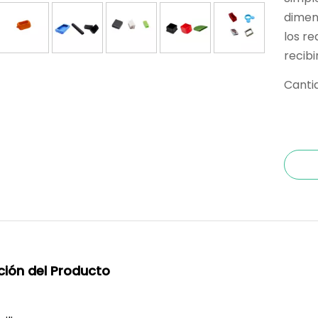
dimens
los re
recibi
Canti
ción del Producto