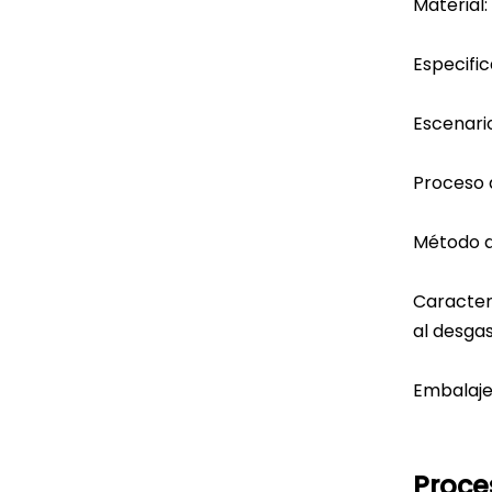
Material:
Especific
Escenari
Proceso 
Método d
Caracterí
al desga
Embalaje:
Proce