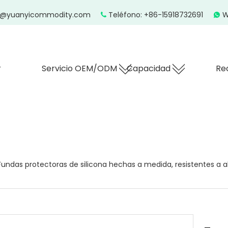
z@yuanyicommodity.com
Teléfono: +86-15918732691
W


r
Servicio OEM/ODM
Capacidad
Re
Fundas protectoras de silicona hechas a medida, resistentes a al