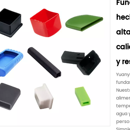
Fun
hec
alt
cal
y r
Yuanyi
funda
Nuest
alime
temper
agua 
person
Simpl