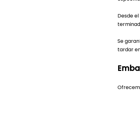
Desde el
terminad
Se garant
tardar en
Embal
Ofrecemo