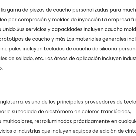
plia gama de piezas de caucho personalizadas para muc
deo por compresión y moldes de inyección.La empresa f
ino Unido.Sus servicios y capacidades incluyen caucho mol
rototipos de caucho y más.Los materiales generales inc
rincipales incluyen teclados de caucho de silicona person
s de sellado, etc. Las áreas de aplicación incluyen indust
o.
nglaterra, es uno de los principales proveedores de tecl
rle su teclado de elastómero en colores translúcidos,
multicolores, retroiluminados prácticamente en cualqui
cios a industrias que incluyen equipos de edición de cinta