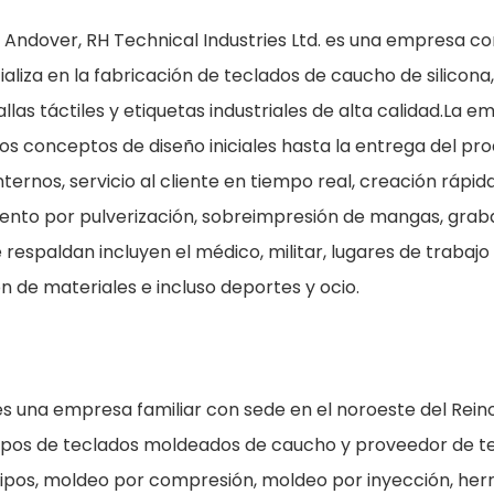
e Andover, RH Technical Industries Ltd. es una empresa c
aliza en la fabricación de teclados de caucho de silicona
as táctiles y etiquetas industriales de alta calidad.La e
os conceptos de diseño iniciales hasta la entrega del pr
internos, servicio al cliente en tiempo real, creación rápid
ento por pulverización, sobreimpresión de mangas, graba
espaldan incluyen el médico, militar, lugares de trabajo
n de materiales e incluso deportes y ocio.
 una empresa familiar con sede en el noroeste del Reino
tipos de teclados moldeados de caucho y proveedor de t
ipos, moldeo por compresión, moldeo por inyección, her