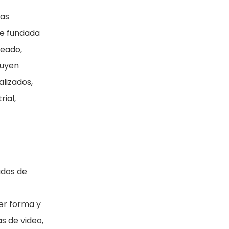
has
ue fundada
deado,
luyen
alizados,
rial,
ados de
er forma y
s de video,