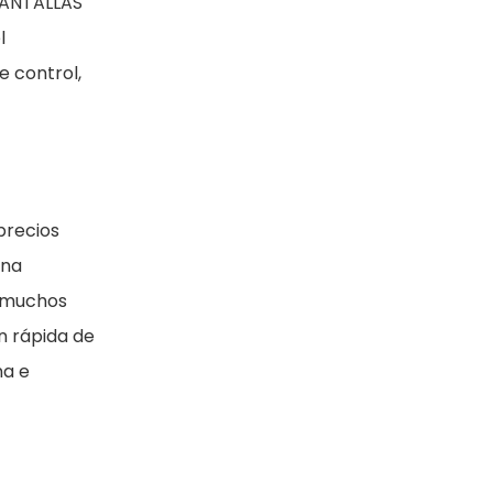
PANTALLAS
l
e control,
precios
ona
 muchos
n rápida de
na e