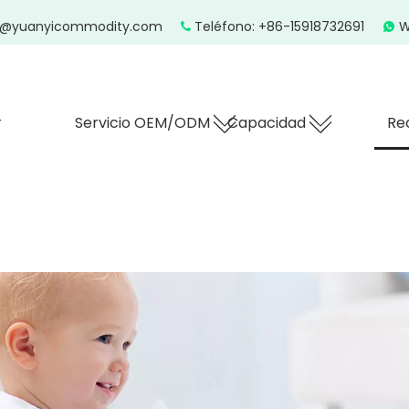
z@yuanyicommodity.com
Teléfono: +86-15918732691
W


r
Servicio OEM/ODM
Capacidad
Re