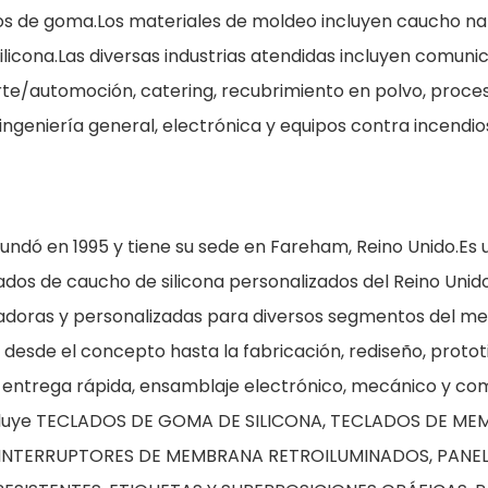
os de goma.Los materiales de moldeo incluyen caucho nat
osilicona.Las diversas industrias atendidas incluyen comun
rte/automoción, catering, recubrimiento en polvo, proc
ingeniería general, electrónica y equipos contra incendio
ó en 1995 y tiene su sede en Fareham, Reino Unido.Es u
ados de caucho de silicona personalizados del Reino Unid
adoras y personalizadas para diversos segmentos del me
esde el concepto hasta la fabricación, rediseño, protot
, entrega rápida, ensamblaje electrónico, mecánico y co
incluye TECLADOS DE GOMA DE SILICONA, TECLADOS DE M
, INTERRUPTORES DE MEMBRANA RETROILUMINADOS, PANE