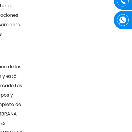
ural,
icaciones
esamiento
s.
no de los
o y está
rcado.Las
ipos y
mpleto de
EMBRANA
LES