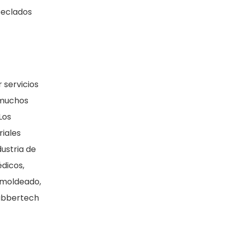
teclados
 servicios
e muchos
Los
iales
dustria de
édicos,
e moldeado,
Rubbertech