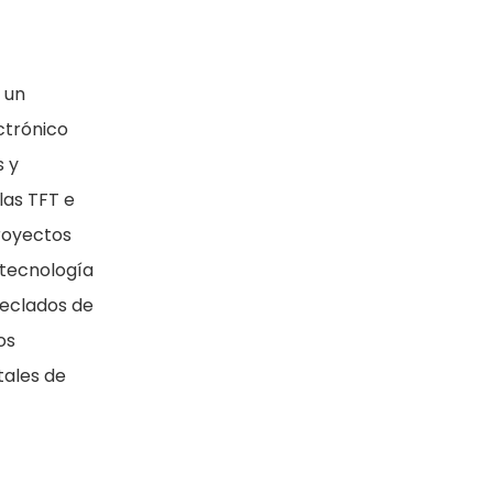
 un
ctrónico
s y
las TFT e
royectos
 tecnología
teclados de
os
tales de