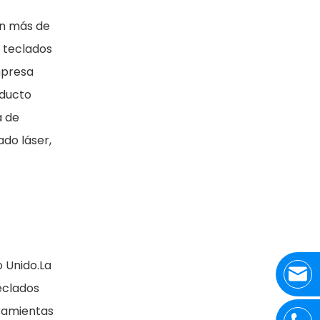
on más de
, teclados
mpresa
oducto
a de
do láser,
 Unido.La
eclados
ramientas