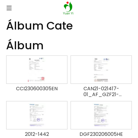
Álbum Cate
Álbum
CCI230600305EN
CAN21-021417-
01_AF_GZF21-
003076_F
2012-1442
DGF230206005HE