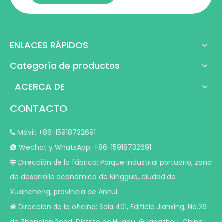
ENLACES RÁPIDOS
Categoría de productos
ACERCA DE
CONTACTO
Móvil: +86-15918732691

Wechat y WhatsApp: +86-15918732691

Dirección de la fábrica: Parque industrial portuario, zona

de desarrollo económico de Ningguo, ciudad de
Xuancheng, provincia de Anhui
Dirección de la oficina: Sala 401, Edificio Jianxing, No.26

de Zhanqian Road, Distrito de Huadu, Guangzhou, China.