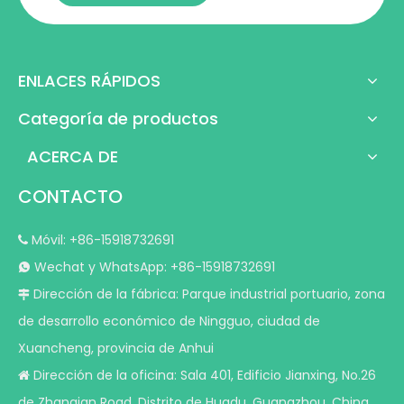
ENLACES RÁPIDOS
Categoría de productos
ACERCA DE
CONTACTO
Móvil: +86-15918732691

Wechat y WhatsApp: +86-15918732691

Dirección de la fábrica: Parque industrial portuario, zona

de desarrollo económico de Ningguo, ciudad de
Xuancheng, provincia de Anhui
Dirección de la oficina: Sala 401, Edificio Jianxing, No.26

de Zhanqian Road, Distrito de Huadu, Guangzhou, China.