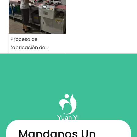
Proceso de
fabricación de
teclados de caucho
de silicona: el
maravilloso viaje
desde las materias
primas hasta los
productos
terminados
Mandanos Un