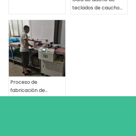
teclados de caucho
de silicona: dimensión
mínima de la
estructura
Proceso de
fabricación de
teclados de caucho
de silicona: el
maravilloso viaje
desde las materias
primas hasta los