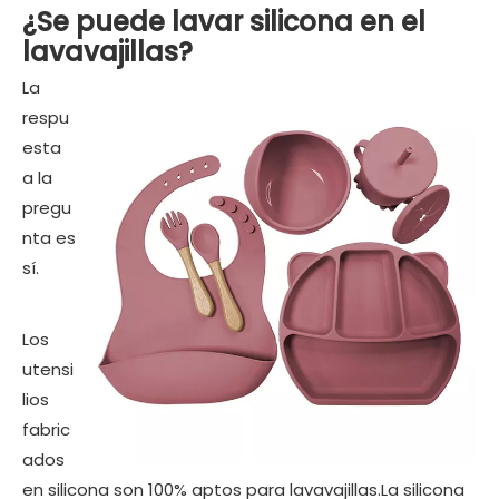
¿Se puede lavar silicona en el
lavavajillas?
La
respu
esta
a la
pregu
nta es
sí.
Los
utensi
lios
fabric
ados
en silicona son 100% aptos para lavavajillas.La silicona